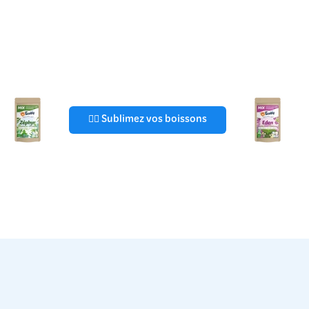
🧘‍♀️ Sublimez vos boissons